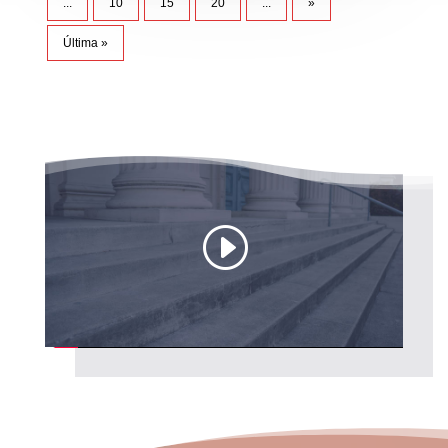
...
10
15
20
...
»
Última »