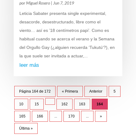
por
Miguel Rosero
|
Jun 7, 2019
Leticia Sabater presenta single experimental,
desacorde, desestructurado, libre como el
viento… así es ’18 centímetros papi’. Como es
habitual cuando se acerca el verano y la Semana
del Orgullo Gay (¿alguien recuerda ‘Tukutú‘?), en
la que suele ser invitada a actuar,...
leer más
Página 164 de 172
« Primera
Anterior
5
10
15
162
163
164
165
166
...
170
...
»
Última »