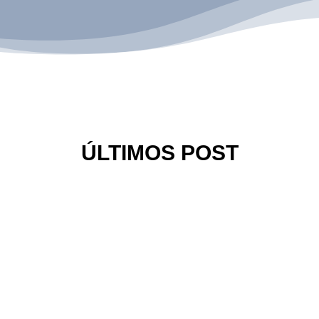
ÚLTIMOS POST
io de la empresa “JC Productions” que está dedicada al sector del ent
al emprendedor, luchador y todos sus inicios para crear su...