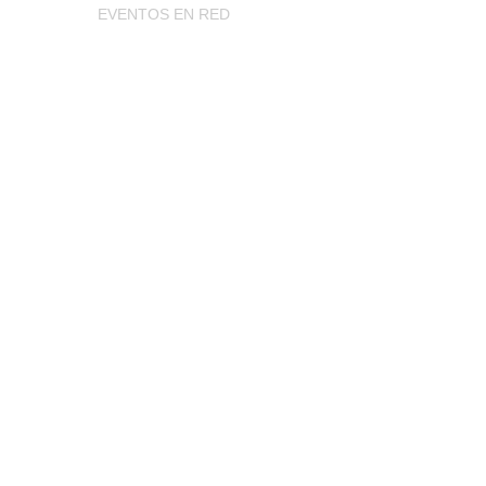
EVENTOS EN RED
retenimiento, afincado entre Estados Unidos,