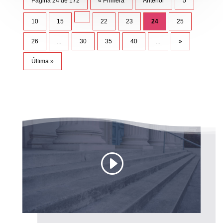
Página 24 de 172
« Primera
Anterior
5
10
15
22
23
24
25
26
...
30
35
40
...
»
Última »