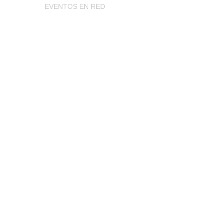
EVENTOS EN RED
ruco se ha vuelto viral en TikTok y cada vez es