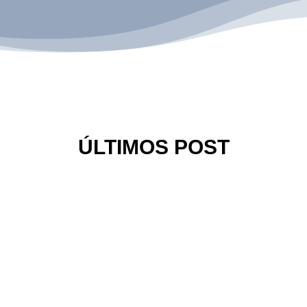
ÚLTIMOS POST
 dure todo el día? Si es así, ¡tenemos un truco para ti. Este sencillo t
na capa muy fina de vaselina en las zonas de la piel...