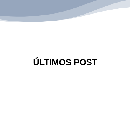
ÚLTIMOS POST
es, Ana Mena y otros artistas en un mismo escenario? Eventos En Red
ue ofreció el rey del vallenato este sábado en la Puerta de...