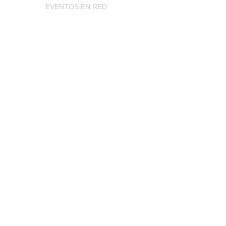
EVENTOS EN RED
.- Pues que se arma la fiesta más grande de