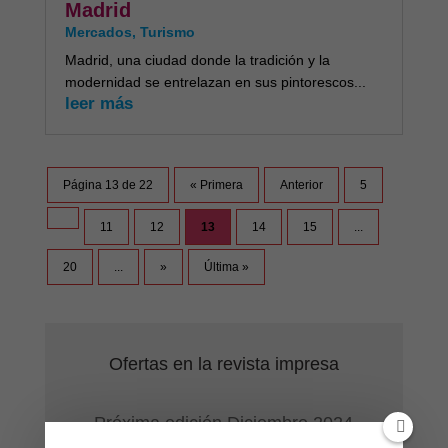
Madrid
Mercados
,
Turismo
Madrid, una ciudad donde la tradición y la
modernidad se entrelazan en sus pintorescos...
leer más
Página 13 de 22
« Primera
Anterior
5
11
12
13
14
15
...
20
...
»
Última »
Ofertas en la revista impresa
Próxima edición Diciembre 2024