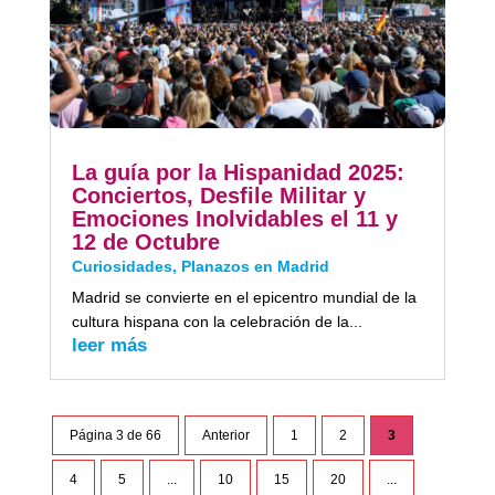
La guía por la Hispanidad 2025:
Conciertos, Desfile Militar y
Emociones Inolvidables el 11 y
12 de Octubre
Curiosidades
,
Planazos en Madrid
Madrid se convierte en el epicentro mundial de la
cultura hispana con la celebración de la...
leer más
Página 3 de 66
Anterior
1
2
3
4
5
...
10
15
20
...