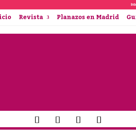
Int
icio
Revista
Planazos en Madrid
Gu