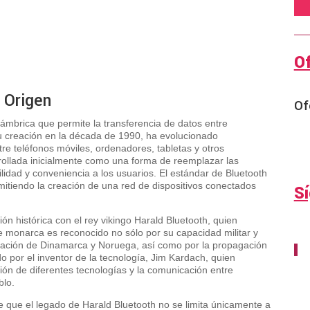
O
 Origen
Of
ámbrica que permite la transferencia de datos entre
su creación en la década de 1990, ha evolucionado
ntre teléfonos móviles, ordenadores, tabletas y otros
rrollada inicialmente como una forma de reemplazar las
idad y conveniencia a los usuarios. El estándar de Bluetooth
itiendo la creación de una red de dispositivos conectados
S
ón histórica con el rey vikingo Harald Bluetooth, quien
e monarca es reconocido no sólo por su capacidad militar y
ificación de Dinamarca y Noruega, así como por la propagación
do por el inventor de la tecnología, Jim Kardach, quien
ión de diferentes tecnologías y la comunicación entre
blo.
e que el legado de Harald Bluetooth no se limita únicamente a