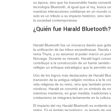
su época, sino que ha trascendido hasta convert
tecnología Bluetooth, al igual que el rey, busca un
nuestras interacciones cotidianas en un mundo c
solo es un tributo a su impacto histórico, sino t
la sociedad contemporánea.
¿Quién fue Harald Bluetooth
Harald Bluetooth fue un monarca danés que gobern
la unificación de las tribus escandinavas. Nacido a
reina Thyra, y su ascenso al poder marcó un punto
Noruega. Durante su reinado, Harald logró consoli
contribuyó a la construcción de un fuerte sentido
reflejan un enfoque estratégico que le permitió e
Uno de los logros más destacados de Harald Blueto
transición de la antigua religión nórdica a la fe 
vida religiosa de su reino, sino que también prom
nórdicos. Harald se convirtió en un símbolo de m
mientras mantenía, en gran medida, tradiciones vi
cristianismo se integrara lentamente en la cultura
El impacto del rey Harald Bluetooth es evidente 
siglos. En el ámbito tecnológico, su legado de uni