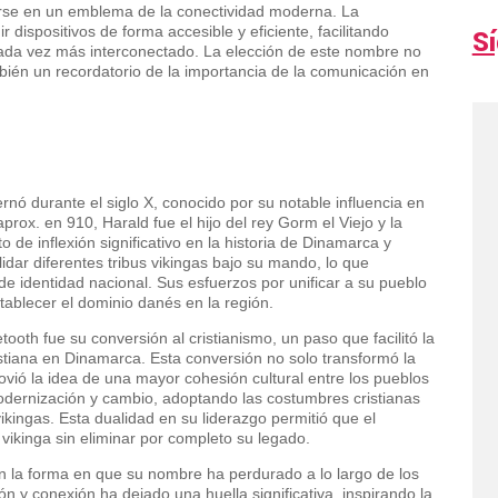
irse en un emblema de la conectividad moderna. La
ir dispositivos de forma accesible y eficiente, facilitando
S
ada vez más interconectado. La elección de este nombre no
ambién un recordatorio de la importancia de la comunicación en
?
ó durante el siglo X, conocido por su notable influencia en
prox. en 910, Harald fue el hijo del rey Gorm el Viejo y la
 de inflexión significativo en la historia de Dinamarca y
dar diferentes tribus vikingas bajo su mando, lo que
 de identidad nacional. Sus esfuerzos por unificar a su pueblo
stablecer el dominio danés en la región.
oth fue su conversión al cristianismo, un paso que facilitó la
cristiana en Dinamarca. Esta conversión no solo transformó la
ovió la idea de una mayor cohesión cultural entre los pueblos
odernización y cambio, adoptando las costumbres cristianas
kingas. Esta dualidad en su liderazgo permitió que el
 vikinga sin eliminar por completo su legado.
en la forma en que su nombre ha perdurado a lo largo de los
ón y conexión ha dejado una huella significativa, inspirando la