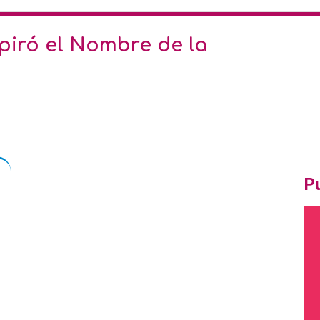
Ofe
spiró el Nombre de la
Pró
Ir
OF
Pu