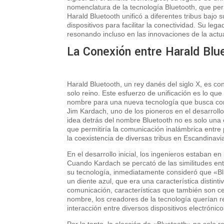
nomenclatura de la tecnología Bluetooth, que per
Harald Bluetooth unificó a diferentes tribus bajo 
dispositivos para facilitar la conectividad. Su leg
resonando incluso en las innovaciones de la actu
La Conexión entre Harald Blu
Harald Bluetooth, un rey danés del siglo X, es co
solo reino. Este esfuerzo de unificación es lo que
nombre para una nueva tecnología que busca conec
Jim Kardach, uno de los pioneros en el desarroll
idea detrás del nombre Bluetooth no es solo una 
que permitiría la comunicación inalámbrica entre p
la coexistencia de diversas tribus en Escandinavi
En el desarrollo inicial, los ingenieros estaban e
Cuando Kardach se percató de las similitudes entr
su tecnología, inmediatamente consideró que «Blu
un diente azul, que era una característica distint
comunicación, características que también son cen
nombre, los creadores de la tecnología querían re
interacción entre diversos dispositivos electrónic
Por lo tanto, la elección de «Bluetooth» no solo r