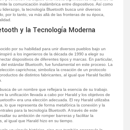
mite la comunicación inalámbrica entre dispositivos. Así como
su liderazgo, la tecnología Bluetooth busca unir diversos
ado, por lo tanto, va más allá de las fronteras de su época,
alidad.
etooth y la Tecnología Moderna
nocido por su habilidad para unir diversos pueblos bajo un
 inspiró a los ingenieros de la década de 1990 a elegir su
tar dispositivos de diferentes tipos y marcas. En particular,
o del estándar Bluetooth, fue fundamental en este proceso. La
elección caprichosa; simboliza la creación de un protocolo
roductos de distintos fabricantes, al igual que Harald facilitó
a.
n busca de un nombre que reflejara la esencia de su trabajo.
e la unificación llevada a cabo por Harald y los objetivos de
etooth» era una elección adecuada. El rey Harald utilizaba
iva, lo que representa de forma metafórica la conexión y la
trales para la tecnología Bluetooth. A través de este
saltar su ambición de romper barreras y facilitar la
os, al igual que Harald hizo en su tiempo.
evela un vínculo histórico, sino que también encapsula la