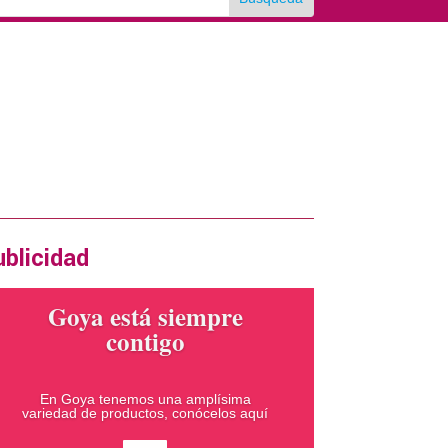
rtas en la revista impresa
xima edición Diciembre 2024
ERTA
blicidad
Goya está siempre
contigo
En Goya tenemos una amplísima
variedad de productos, conócelos aquí