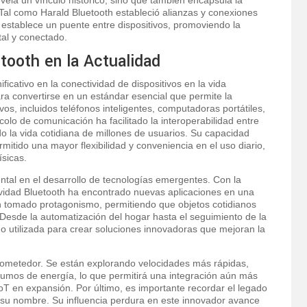
a. Tal como Harald Bluetooth estableció alianzas y conexiones
h establece un puente entre dispositivos, promoviendo la
tal y conectado.
tooth en la Actualidad
ficativo en la conectividad de dispositivos en la vida
a convertirse en un estándar esencial que permite la
os, incluidos teléfonos inteligentes, computadoras portátiles,
colo de comunicación ha facilitado la interoperabilidad entre
ndo la vida cotidiana de millones de usuarios. Su capacidad
rmitido una mayor flexibilidad y conveniencia en el uso diario,
ísicas.
tal en el desarrollo de tecnologías emergentes. Con la
ctividad Bluetooth ha encontrado nuevas aplicaciones en una
an tomado protagonismo, permitiendo que objetos cotidianos
 Desde la automatización del hogar hasta el seguimiento de la
do utilizada para crear soluciones innovadoras que mejoran la
prometedor. Se están explorando velocidades más rápidas,
mos de energía, lo que permitirá una integración aún más
IoT en expansión. Por último, es importante recordar el legado
a su nombre. Su influencia perdura en este innovador avance