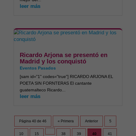
leer más
Ricardo Arjona se presentó en
Madrid y los conquistó
Eventos Pasados
[sam id="1" codes="true"] RICARDO ARJONA EL
POETA SIN FORNTERAS El cantante
guatemalteco Ricardo...
leer más
Página 40 de 46
« Primera
Anterior
5
10
15
38
39
40
41