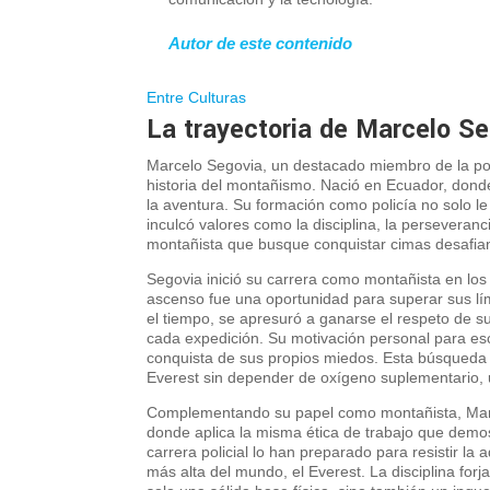
Autor de este contenido
Entre Culturas
La trayectoria de Marcelo S
M
arcelo Segovia, un destacado miembro de la pol
historia del montañismo. Nació en Ecuador, donde
la aventura. Su formación como policía no solo le
inculcó valores como la disciplina, la perseveranc
montañista que busque conquistar cimas desafia
Segovia inició su carrera como montañista en los
ascenso fue una oportunidad para superar sus lím
el tiempo, se apresuró a ganarse el respeto de s
cada expedición. Su motivación personal para es
conquista de sus propios miedos. Esta búsqueda i
Everest sin depender de oxígeno suplementario, 
Complementando su papel como montañista, Marce
donde aplica la misma ética de trabajo que demo
carrera policial lo han preparado para resistir la
más alta del mundo, el Everest. La disciplina fo