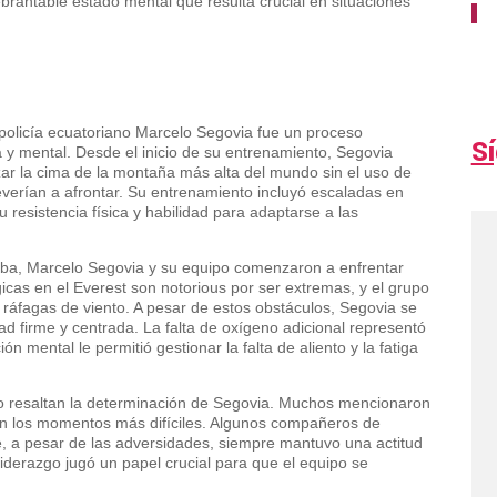
ebrantable estado mental que resulta crucial en situaciones
 policía ecuatoriano Marcelo Segovia fue un proceso
S
 y mental. Desde el inicio de su entrenamiento, Segovia
r la cima de la montaña más alta del mundo sin el uso de
verían a afrontar. Su entrenamiento incluyó escaladas en
resistencia física y habilidad para adaptarse a las
aba, Marcelo Segovia y su equipo comenzaron a enfrentar
icas en el Everest son notorious por ser extremas, y el grupo
as ráfagas de viento. A pesar de estos obstáculos, Segovia se
d firme y centrada. La falta de oxígeno adicional representó
ón mental le permitió gestionar la falta de aliento y la fatiga
po resaltan la determinación de Segovia. Muchos mencionaron
 en los momentos más difíciles. Algunos compañeros de
, a pesar de las adversidades, siempre mantuvo una actitud
liderazgo jugó un papel crucial para que el equipo se