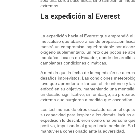
solo una sólida base física, sino también un inqu
extremas.
La expedición al Everest
La expedición hacia el Everest que emprendió el
meticuloso que abarcó años de preparación física
mostró un compromiso inquebrantable por alcanza
oxígeno suplementario, un reto que pocos se atre
montañas locales en Ecuador, donde desarrolló su 
cambiantes condiciones climáticas.
A medida que la fecha de la expedición se acerc
desafíos imprevistos. Las condiciones meteorológ
tuvo que aprender a lidiar con el frío intenso y l
enfocó en su objetivo, manteniendo una mentalida
un desafío significativo; sin embargo, su preparaci
extrema que surgieron a medida que ascendían.
Los testimonios de otros escaladores en el equi
su capacidad para inspirar a los demás, incluso
expedición lo describieron como una persona que
positiva, impulsando al grupo hacia adelante. Su 
mantuviera cohesionado ante la adversidad.