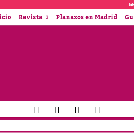
Int
icio
Revista
Planazos en Madrid
Gu