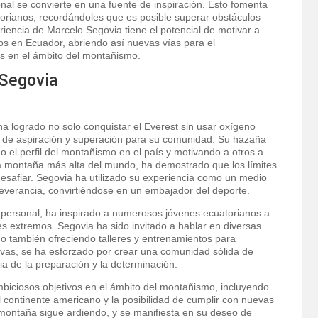
nal se convierte en una fuente de inspiración. Esto fomenta
torianos, recordándoles que es posible superar obstáculos
eriencia de Marcelo Segovia tiene el potencial de motivar a
os en Ecuador, abriendo así nuevas vías para el
es en el ámbito del montañismo.
 Segovia
 ha logrado no solo conquistar el Everest sin usar oxígeno
lo de aspiración y superación para su comunidad. Su hazaña
el perfil del montañismo en el país y motivando a otros a
la montaña más alta del mundo, ha demostrado que los límites
esafiar. Segovia ha utilizado su experiencia como un medio
everancia, convirtiéndose en un embajador del deporte.
o personal; ha inspirado a numerosos jóvenes ecuatorianos a
es extremos. Segovia ha sido invitado a hablar en diversas
no también ofreciendo talleres y entrenamientos para
tivas, se ha esforzado por crear una comunidad sólida de
a de la preparación y la determinación.
mbiciosos objetivos en el ámbito del montañismo, incluyendo
l continente americano y la posibilidad de cumplir con nuevas
 montaña sigue ardiendo, y se manifiesta en su deseo de