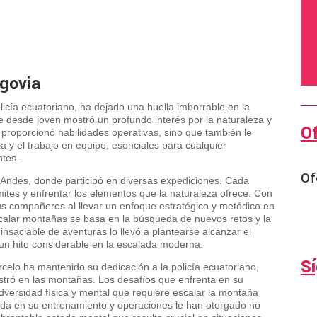
egovia
icía ecuatoriano, ha dejado una huella imborrable en la
 desde joven mostró un profundo interés por la naturaleza y
O
 proporcionó habilidades operativas, sino que también le
ia y el trabajo en equipo, esenciales para cualquier
ntes.
Of
 Andes, donde participó en diversas expediciones. Cada
ites y enfrentar los elementos que la naturaleza ofrece. Con
us compañeros al llevar un enfoque estratégico y metódico en
calar montañas se basa en la búsqueda de nuevos retos y la
nsaciable de aventuras lo llevó a plantearse alcanzar el
un hito considerable en la escalada moderna.
S
lo ha mantenido su dedicación a la policía ecuatoriano,
stró en las montañas. Los desafíos que enfrenta en su
 adversidad física y mental que requiere escalar la montaña
rjada en su entrenamiento y operaciones le han otorgado no