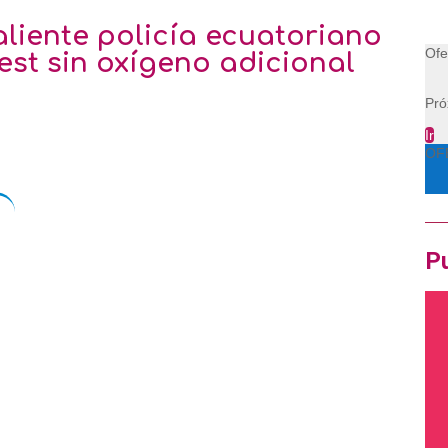
aliente policía ecuatoriano
Ofe
est sin oxígeno adicional
Pró
Ir
OF
Pu