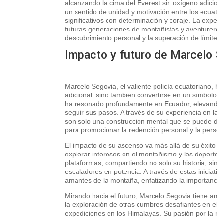
alcanzando la cima del Everest sin oxígeno adicio
un sentido de unidad y motivación entre los ecua
significativos con determinación y coraje. La exp
futuras generaciones de montañistas y aventurer
descubrimiento personal y la superación de límit
Impacto y futuro de Marcelo
Marcelo Segovia, el valiente policía ecuatoriano,
adicional, sino también convertirse en un símbo
ha resonado profundamente en Ecuador, elevando 
seguir sus pasos. A través de su experiencia en 
son solo una construcción mental que se puede d
para promocionar la redención personal y la pers
El impacto de su ascenso va más allá de su éxit
explorar intereses en el montañismo y los deport
plataformas, compartiendo no solo su historia, si
escaladores en potencia. A través de estas inicia
amantes de la montaña, enfatizando la importanci
Mirando hacia el futuro, Marcelo Segovia tiene a
la exploración de otras cumbres desafiantes en e
expediciones en los Himalayas. Su pasión por la