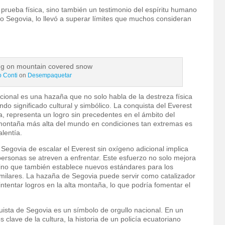
a prueba física, sino también un testimonio del espíritu humano
lo Segovia, lo llevó a superar límites que muchos consideran
o Conti
on
Desempaquetar
cional es una hazaña que no solo habla de la destreza física
ndo significado cultural y simbólico. La conquista del Everest
a, representa un logro sin precedentes en el ámbito del
 montaña más alta del mundo en condiciones tan extremas es
alentía.
 Segovia de escalar el Everest sin oxígeno adicional implica
ersonas se atreven a enfrentar. Este esfuerzo no solo mejora
ino que también establece nuevos estándares para los
milares. La hazaña de Segovia puede servir como catalizador
intentar logros en la alta montaña, lo que podría fomentar el
quista de Segovia es un símbolo de orgullo nacional. En un
clave de la cultura, la historia de un policía ecuatoriano