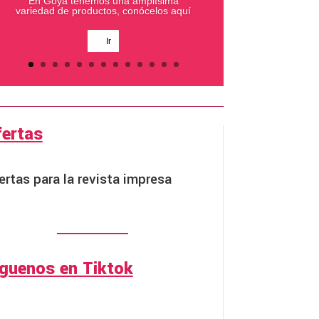
En Goya tenemos una amplísima
variedad de productos, conócelos aquí
Ir
fertas
ertas para la revista impresa
íguenos en Tiktok