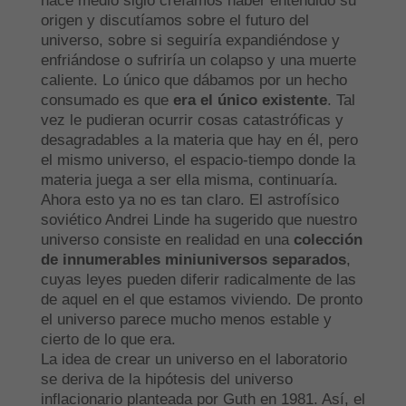
hace medio siglo creíamos haber entendido su
origen y discutíamos sobre el futuro del
universo, sobre si seguiría expandiéndose y
enfriándose o sufriría un colapso y una muerte
caliente. Lo único que dábamos por un hecho
consumado es que
era el único existente
. Tal
vez le pudieran ocurrir cosas catastróficas y
desagradables a la materia que hay en él, pero
el mismo universo, el espacio-tiempo donde la
materia juega a ser ella misma, continuaría.
Ahora esto ya no es tan claro. El astrofísico
soviético Andrei Linde ha sugerido que nuestro
universo consiste en realidad en una
colección
de innumerables miniuniversos separados
,
cuyas leyes pueden diferir radicalmente de las
de aquel en el que estamos viviendo. De pronto
el universo parece mucho menos estable y
cierto de lo que era.
La idea de crear un universo en el laboratorio
se deriva de la hipótesis del universo
inflacionario planteada por Guth en 1981. Así, el