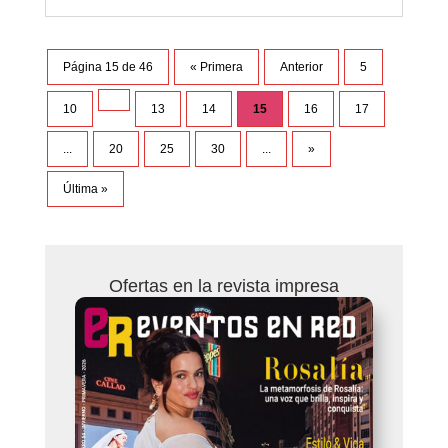
Página 15 de 46
« Primera
Anterior
5
10
13
14
15
16
17
...
20
25
30
...
»
Última »
Ofertas en la revista impresa