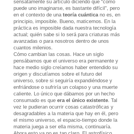
sensatamente su artículo diciendo que “como
puede uno imaginarse, es bastante difícil”, pero
en el contexto de una
teoría cuántica
no es, en
principio, imposible. Bueno, maticemos. En la
práctica es imposible dada nuestra tecnología
actual; quién sabe si lo será para criaturas más
avanzadas o para nosotros dentro de unos
cuantos milenios.
Cómo cambian las cosas. Hace un siglo
pensábamos que el universo era permanente y
hace medio siglo creíamos haber entendido su
origen y discutíamos sobre el futuro del
universo, sobre si seguiría expandiéndose y
enfriándose o sufriría un colapso y una muerte
caliente. Lo único que dábamos por un hecho
consumado es que
era el único existente
. Tal
vez le pudieran ocurrir cosas catastróficas y
desagradables a la materia que hay en él, pero
el mismo universo, el espacio-tiempo donde la
materia juega a ser ella misma, continuaría.
Ahora esto ya no es tan claro. El astrofísico