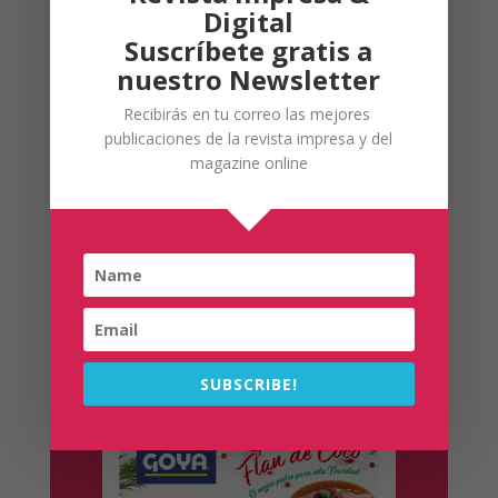
Digital
Próxima edición Diciembre 2024
Suscríbete gratis a
nuestro Newsletter
Ir
Recibirás en tu correo las mejores
publicaciones de la revista impresa y del
OFERTA
magazine online
Publicidad
SUBSCRIBE!
productos Ile España