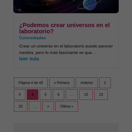
¿Podemos crear universos en el
laboratorio?
Curiosidades
Crear un universo en el laboratorio puede parecer
mentira, pero lo más fascinante es que...
leer más
Página 4 de 46
« Primera
Anterior
2
3
4
5
6
...
10
15
20
...
»
Última »