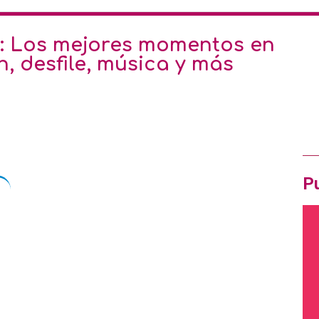
Ofe
: Los mejores momentos en
n, desfile, música y más
Pró
Ir
OF
Pu