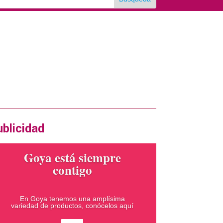
rtas en la revista impresa
xima edición Diciembre 2024
ERTA
blicidad
Goya está siempre
contigo
En Goya tenemos una amplísima
variedad de productos, conócelos aquí