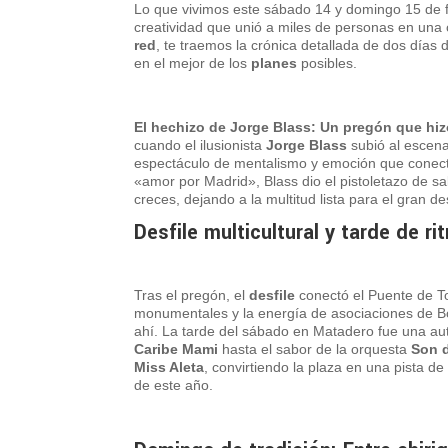
Lo que vivimos este sábado 14 y domingo 15 de fe
creatividad que unió a miles de personas en una
red
, te traemos la crónica detallada de dos días d
en el mejor de los
planes
posibles.
El hechizo de Jorge Blass: Un pregón que hiz
cuando el ilusionista
Jorge Blass
subió al escena
espectáculo de mentalismo y emoción que conectó a
«amor por Madrid», Blass dio el pistoletazo de sa
creces, dejando a la multitud lista para el gran d
Desfile multicultural y tarde de ri
Tras el pregón, el
desfile
conectó el Puente de To
monumentales y la energía de asociaciones de Bol
ahí. La tarde del sábado en Matadero fue una auté
Caribe Mami
hasta el sabor de la orquesta
Son 
Miss Aleta
, convirtiendo la plaza en una pista de
de este año.