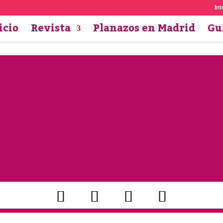
Int
icio
Revista
Planazos en Madrid
Gu