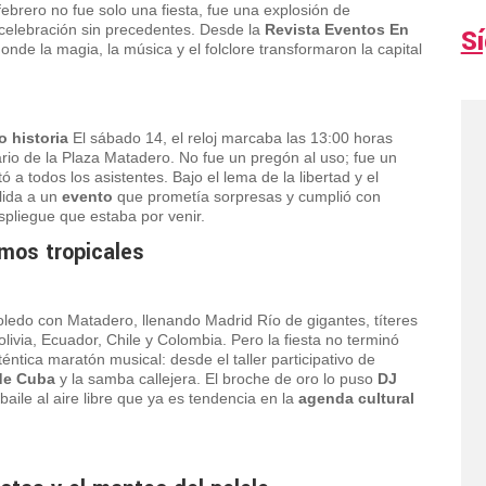
brero no fue solo una fiesta, fue una explosión de
 celebración sin precedentes. Desde la
Revista Eventos En
S
onde la magia, la música y el folclore transformaron la capital
o historia
El sábado 14, el reloj marcaba las 13:00 horas
rio de la Plaza Matadero. No fue un pregón al uso; fue un
 todos los asistentes. Bajo el lema de la libertad y el
lida a un
evento
que prometía sorpresas y cumplió con
espliegue que estaba por venir.
tmos tropicales
ledo con Matadero, llenando Madrid Río de gigantes, títeres
ivia, Ecuador, Chile y Colombia. Pero la fiesta no terminó
ntica maratón musical: desde el taller participativo de
de Cuba
y la samba callejera. El broche de oro lo puso
DJ
 baile al aire libre que ya es tendencia en la
agenda cultural