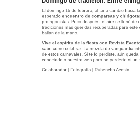
Domingo de tradición: Entre chirig
El domingo 15 de febrero, el tono cambió hacia la 
esperado
encuentro de comparsas y chirigota
protagonistas. Poco después, el aire se llenó de n
tradiciones más queridas recuperadas para este 
bailan de la mano.
Vive el espíritu de la fiesta con Revista Event
sabe cómo celebrar. La mezcla de vanguardia inte
de estos carnavales. Si te lo perdiste, aún queda
conectado a nuestra web para no perderte ni un so
Colaborador | Fotografía | Rubencho Acosta