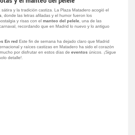
otas y el manteo del pelele
sátira y la tradición castiza. La Plaza Matadero acogió el
s
, donde las letras afiladas y el humor fueron los
ostalgia y risas con el
manteo del pelele
, una de las
carnaval, recordando que en Madrid lo nuevo y lo antiguo
os En red
Este fin de semana ha dejado claro que Madrid
rnacional y raíces castizas en Matadero ha sido el corazón
 mucho por disfrutar en estos días de
eventos
únicos. ¡Sigue
lo detalle!.