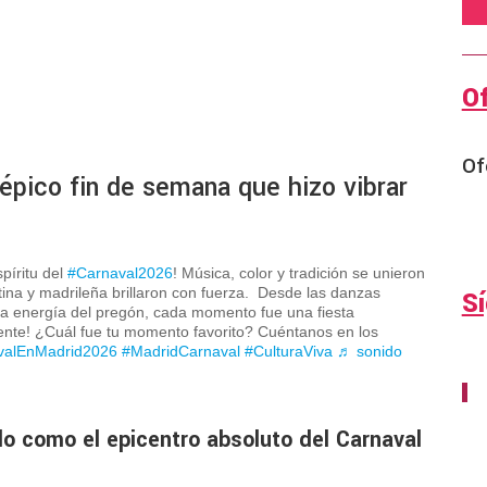
O
Of
 épico fin de semana que hizo vibrar
píritu del
#Carnaval2026
! Música, color y tradición se unieron
atina y madrileña brillaron con fuerza. Desde las danzas
S
a la energía del pregón, cada momento fue una fiesta
 siente! ¿Cuál fue tu momento favorito? Cuéntanos en los
valEnMadrid2026
#MadridCarnaval
#CulturaViva
♬ sonido
 como el epicentro absoluto del Carnaval