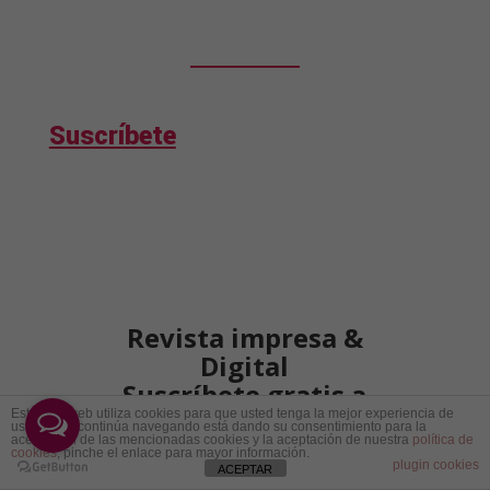
Suscríbete
Revista impresa &
Digital
Suscríbete gratis a
nuestro Newsletter
Este sitio web utiliza cookies para que usted tenga la mejor experiencia de
usuario. Si continúa navegando está dando su consentimiento para la
aceptación de las mencionadas cookies y la aceptación de nuestra
política de
cookies
, pinche el enlace para mayor información.
Recibirás en tu correo las mejores
plugin cookies
ACEPTAR
publicaciones de la revista impresa y del