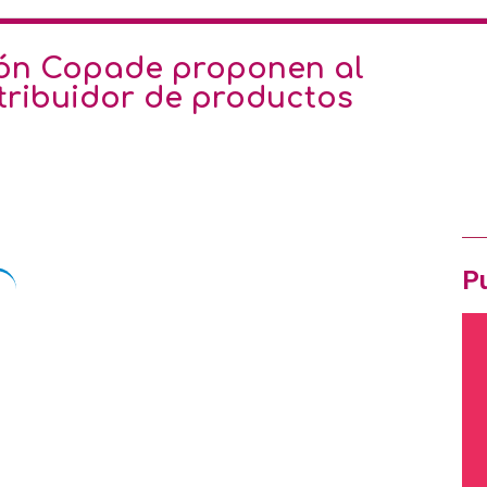
Ofe
ión Copade proponen al
stribuidor de productos
Pró
Ir
OF
Pu