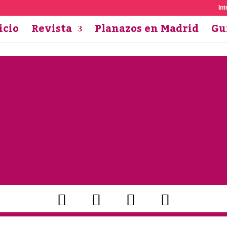
Int
icio
Revista
Planazos en Madrid
Gu