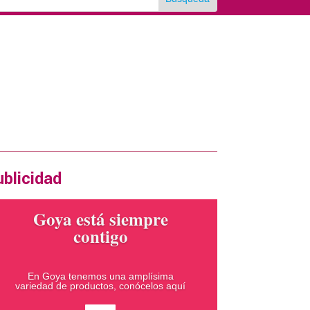
rtas en la revista impresa
xima edición Diciembre 2024
ERTA
blicidad
Goya está siempre
contigo
En Goya tenemos una amplísima
variedad de productos, conócelos aquí