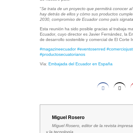
“
Se trata de un proyecto que permitirá conocer al 
hay detrás de ellos y cómo sus productos cumplen
2030, compromiso de Ecuador como país signata
Esta reunión ha sido posible gracias al traba
Ecuador, cuyo director es Javier Fernández, la E
de desarrollo sostenible y comercial de El Corte I
#magazineecuador
#eventosenred
#comerciojus
#productosecuatorianos
Vía:
Embajada del Ecuador en España
Miguel Rosero
Miguel Rosero, editor de la revista impres
y la tecnología.