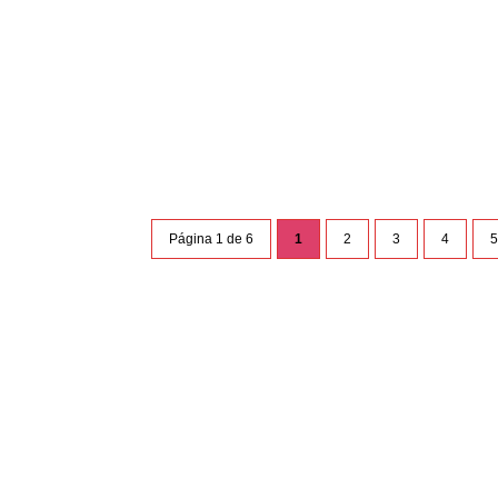
Específicamente, 44.263 votos han dado el tri
Página 1 de 6
1
2
3
4