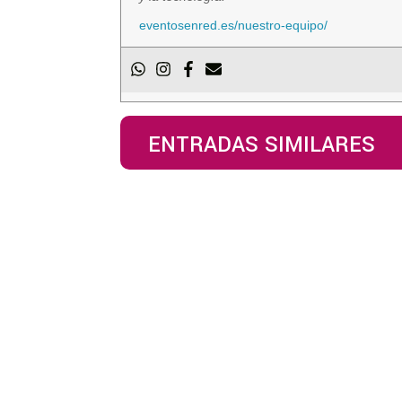
eventosenred.es/nuestro-equipo/
ENTRADAS SIMILARES
Ecuatorianos en España: Daniel Noboa, el nuev