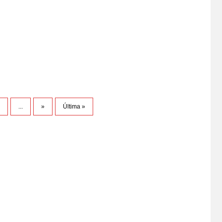
unfo a Castillo después de que el JNE haya...
5
...
»
Última »