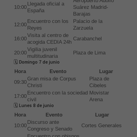
Aeropuerto Adolfo
Llegada oficial a
10:00
Suárez Madrid-
España
Barajas
Encuentro con los
Palacio de la
12:00
Reyes
Zarzuela
Visita al centro de
16:00
Carabanchel
acogida CEDIA 24h
Vigilia juvenil
20:00
Plaza de Lima
multitudinaria
🗓 Domingo 7 de junio
Hora
Evento
Lugar
Gran misa de Corpus
Plaza de
09:30
Christi
Cibeles
Encuentro con la sociedad
Movistar
17:00
civil
Arena
🗓 Lunes 8 de junio
Hora
Evento
Lugar
Discurso ante
10:00
Cortes Generales
Congreso y Senado
Encuentro con obispos