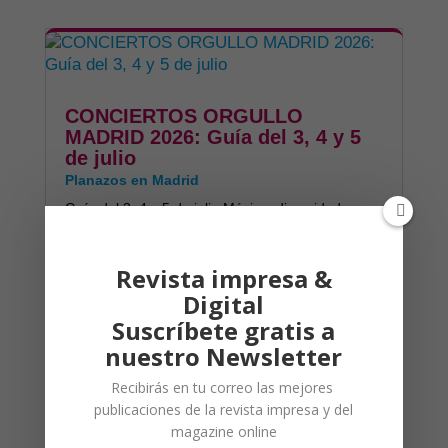
CONCIERTOS ORGULLO
MADRID 2026: Guía del 3, 4 y 5
de julio
Planazos en Madrid
Guía del 3, 4 y 5 de julio Música, diversidad y
fiesta en el centro de Madrid 📅 VIERNES 3...
leer más
Revista impresa &
Digital
Suscríbete gratis a
nuestro Newsletter
Recibirás en tu correo las mejores
publicaciones de la revista impresa y del
Madrid al atardecer: planes,
luces y rincones que enamoran
magazine online