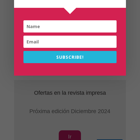
Planazos en Madrid
Cuando el sol comienza a bajar, Madrid muestra
una de sus caras más especiales. La luz dorada...
leer más
Página 1 de 12
1
2
3
4
5
SUBSCRIBE!
...
10
...
»
Última »
Ofertas en la revista impresa
Próxima edición Diciembre 2024
Ir