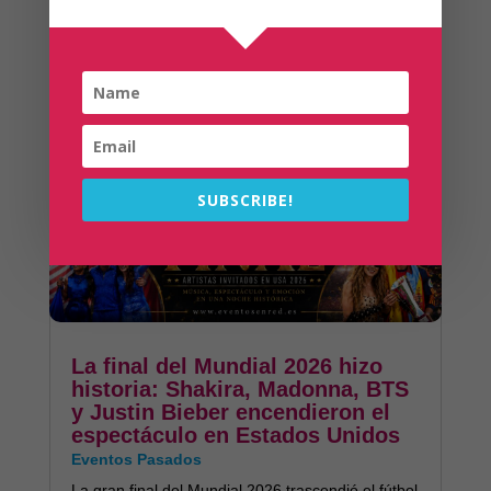
ENTRADAS SIMILARES
SUBSCRIBE!
La final del Mundial 2026 hizo
historia: Shakira, Madonna, BTS
y Justin Bieber encendieron el
espectáculo en Estados Unidos
Eventos Pasados
La gran final del Mundial 2026 trascendió el fútbol