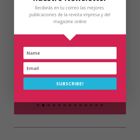
Recibirás en tu correo las mejores
publicaciones de la revista impresa y del
magazine online
productos Ile España
Los mejores productos para
tus platos preferidos.
Ir
SUBSCRIBE!