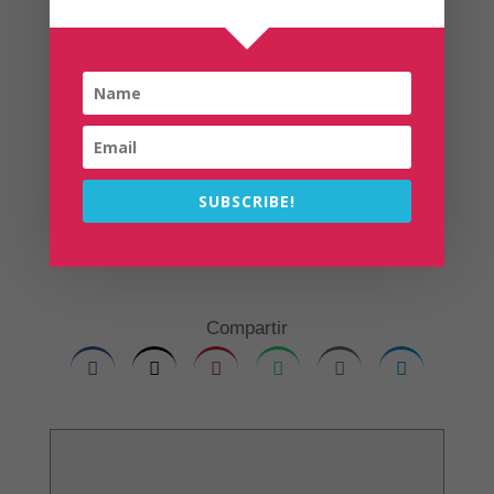
que la historia que guarda entre sus paredes
explica mucho de la propia historia de España.
Para no olvidar su Cripta Real, donde reposan
los restos de la mayoría de los reyes y reinas
del país. El pueblo, además, es un regalo que
invita al paseo para descubrir sus rincones, su
ambiente y su rica gastronomía. Abantos o La
Herrería, con la famosa Silla de Felipe II, son
SUBSCRIBE!
los principales reclamos naturales de un pueblo
imprescindible.
Compartir