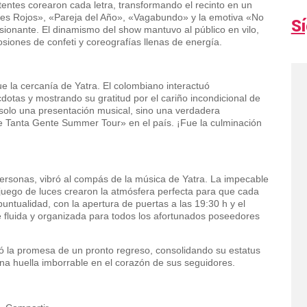
tentes corearon cada letra, transformando el recinto en un
s Rojos», «Pareja del Año», «Vagabundo» y la emotiva «No
S
onante. El dinamismo del show mantuvo al público en vilo,
iones de confeti y coreografías llenas de energía.
 la cercanía de Yatra. El colombiano interactuó
otas y mostrando su gratitud por el cariño incondicional de
 solo una presentación musical, sino una verdadera
re Tanta Gente Summer Tour» en el país. ¡Fue la culminación
personas, vibró al compás de la música de Yatra. La impecable
 juego de luces crearon la atmósfera perfecta para que cada
puntualidad, con la apertura de puertas a las 19:30 h y el
he fluida y organizada para todos los afortunados poseedores
jó la promesa de un pronto regreso, consolidando su estatus
na huella imborrable en el corazón de sus seguidores.