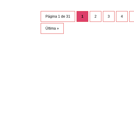
Página 1 de 31
1
2
3
4
Última »