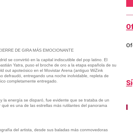
O
Of
 CIERRE DE GIRA MÁS EMOCIONANTE
se convirtió en la capital indiscutible del pop latino. El
stián Yatra, puso el broche de oro a la etapa española de su
d out apoteósico en el Movistar Arena (antiguo WiZink
 no defraudó, entregando una noche inolvidable, repleta de
S
blico completamente entregado.
 la energía se disparó, fue evidente que se trataba de un
 qué es una de las estrellas más rutilantes del panorama
scografía del artista, desde sus baladas más conmovedoras