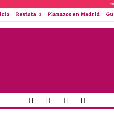
Int
icio
Revista
Planazos en Madrid
Gu