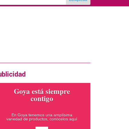
rtas en la revista impresa
xima edición Diciembre 2024
ERTA
blicidad
Goya está siempre
contigo
En Goya tenemos una amplísima
variedad de productos, conócelos aquí