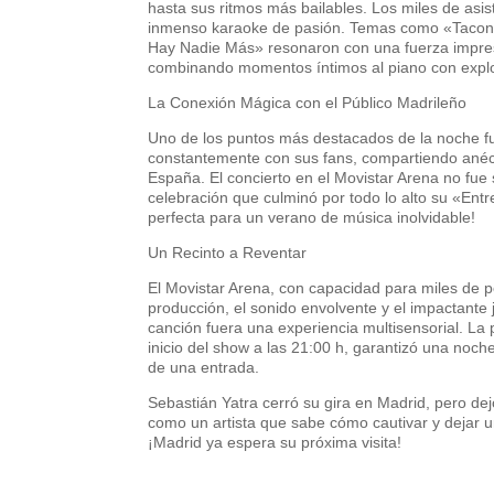
hasta sus ritmos más bailables. Los miles de asis
inmenso karaoke de pasión. Temas como «Tacone
Hay Nadie Más» resonaron con una fuerza impresi
combinando momentos íntimos al piano con explos
La Conexión Mágica con el Público Madrileño
Uno de los puntos más destacados de la noche fue
constantemente con sus fans, compartiendo anécd
España. El concierto en el Movistar Arena no fue
celebración que culminó por todo lo alto su «Ent
perfecta para un verano de música inolvidable!
Un Recinto a Reventar
El Movistar Arena, con capacidad para miles de 
producción, el sonido envolvente y el impactante
canción fuera una experiencia multisensorial. La 
inicio del show a las 21:00 h, garantizó una noc
de una entrada.
Sebastián Yatra cerró su gira en Madrid, pero de
como un artista que sabe cómo cautivar y dejar u
¡Madrid ya espera su próxima visita!