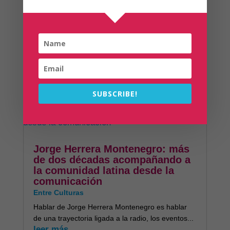
historia
Gastronomía
Los elíxires ancestrales: bebidas tradicionales de
América que cuentan la historia de cada país La...
leer más
SUBSCRIBE!
Jorge Herrera Montenegro: más
de dos décadas acompañando a
la comunidad latina desde la
comunicación
Entre Culturas
Hablar de Jorge Herrera Montenegro es hablar
de una trayectoria ligada a la radio, los eventos...
leer más