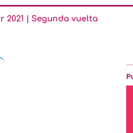
Ofe
r 2021 | Segunda vuelta
Pró
Ir
OF
Pu