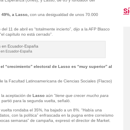
S
l 49%, a Lasso,
con una desigualdad de unos 70.000
el 11 de abril es “totalmente incierto”, dijo a la AFP Blasco
el capítulo no está cerrado”.
s en Ecuador-España
,
el “crecimiento” electoral de Lasso es “muy superior” al
de la Facultad Latinoamericana de Ciencias Sociales (Flacso)
 la aceptación de
Lasso
aún
“tiene que crecer mucho para
 partió para la segunda vuelta, señaló.
ra vuelta rondaba el 35%, ha bajado a un 8%. “Había una
datos, con la política” enfrascada en la pugna entre correísmo
 pocas semanas” de campaña, expresó el director de Market.