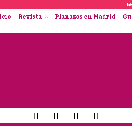
Int
icio
Revista
Planazos en Madrid
Gu