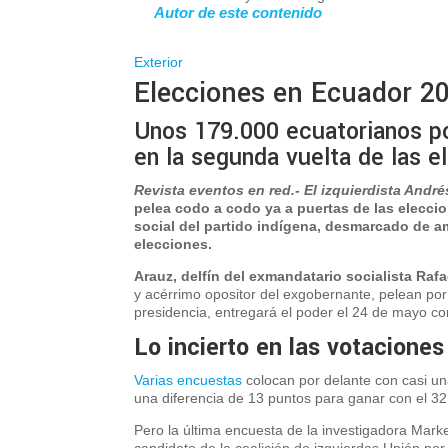
Autor de este contenido
Exterior
Elecciones en Ecuador 2
Unos 179.000 ecuatorianos p
en la segunda vuelta de las 
Revista eventos en red.- El izquierdista
André
pelea codo a codo ya a puertas de las elecci
social del partido indígena, desmarcado de am
elecciones.
Arauz, delfín del exmandatario socialista Rafa
y acérrimo opositor del exgobernante, pelean po
presidencia, entregará el poder el 24 de mayo con 
Lo incierto en las votaciones
Varias encuestas
colocan por delante con casi u
una diferencia de 13 puntos para ganar con el 32
Pero la última encuesta de la investigadora Mark
candidato de la coalición de izquierdas Unión po