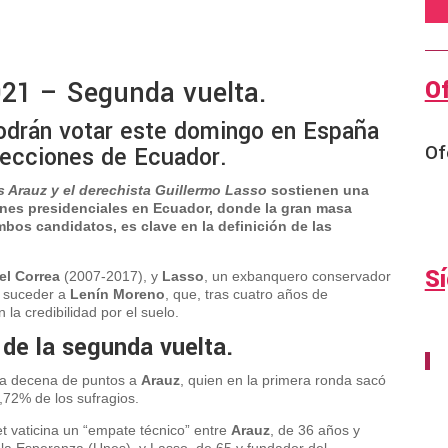
O
021 – Segunda vuelta.
odrán votar este domingo en España
Of
elecciones de Ecuador.
s Arauz
y el derechista
Guillermo Lasso
sostienen una
ones presidenciales en
Ecuador
, donde la gran masa
bos candidatos, es clave en la definición de las
S
el Correa
(2007-2017), y
Lasso
, un exbanquero conservador
r suceder a
Lenín Moreno
, que, tras cuatro años de
la credibilidad por el suelo.
 de la segunda vuelta.
na decena de puntos a
Arauz
, quien en la primera ronda sacó
,72% de los sufragios.
et vaticina un “empate técnico” entre
Arauz
, de 36 años y
r la Esperanza (Unes), y Lasso, de 65 y fundador del