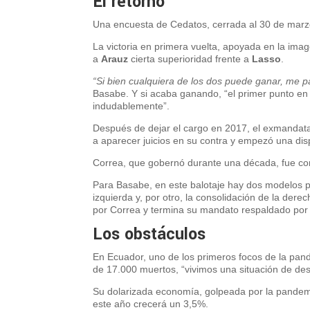
El retorno
Una encuesta de Cedatos, cerrada al 30 de marz
La victoria en primera vuelta, apoyada en la imag
a
Arauz
cierta superioridad frente a
Lasso
.
“Si bien cualquiera de los dos puede ganar, me 
Basabe. Y si acaba ganando, “el primer punto en 
indudablemente”.
Después de dejar el cargo en 2017, el exmandat
a aparecer juicios en su contra y empezó una di
Correa, que gobernó durante una década, fue co
Para Basabe, en este balotaje hay dos modelos po
izquierda y, por otro, la consolidación de la dere
por Correa y termina su mandato respaldado por
Los obstáculos
En Ecuador, uno de los primeros focos de la pa
de 17.000 muertos, “vivimos una situación de des
Su dolarizada economía, golpeada por la pandem
este año crecerá un 3,5%.