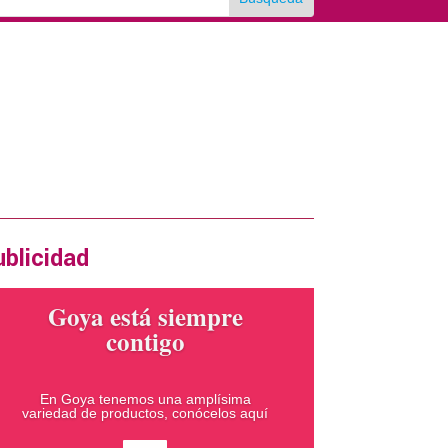
rtas en la revista impresa
xima edición Diciembre 2024
ERTA
blicidad
Goya está siempre
contigo
En Goya tenemos una amplísima
variedad de productos, conócelos aquí