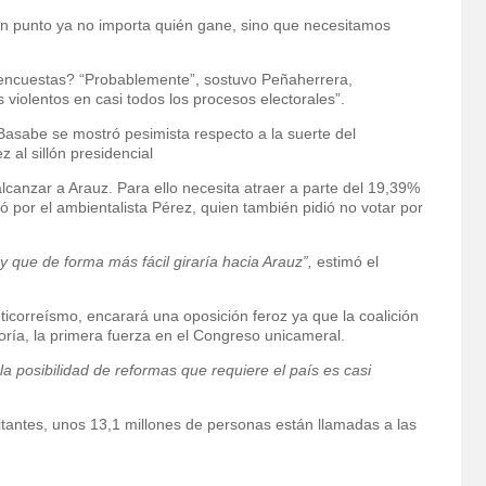
un punto ya no importa quién gane, sino que necesitamos
as encuestas? “Probablemente”, sostuvo Peñaherrera,
violentos en casi todos los procesos electorales”.
Basabe se mostró pesimista respecto a la suerte del
 al sillón presidencial
alcanzar a Arauz. Para ello necesita atraer a parte del 19,39%
ó por el ambientalista Pérez, quien también pidió no votar por
 y que de forma más fácil giraría hacia Arauz”,
estimó el
ticorreísmo, encarará una oposición feroz ya que la coalición
oría, la primera fuerza en el Congreso unicameral.
a posibilidad de reformas que requiere el país es casi
itantes, unos 13,1 millones de personas están llamadas a las