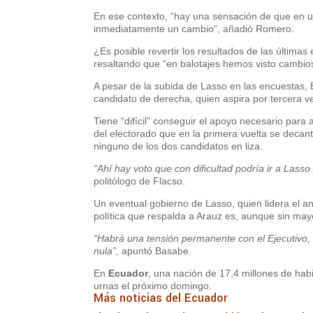
En ese contexto, “hay una sensación de que en 
inmediatamente un cambio”, añadió Romero.
¿Es posible revertir los resultados de las últim
resaltando que “en balotajes hemos visto cambios 
A pesar de la subida de Lasso en las encuestas, 
candidato de derecha, quien aspira por tercera vez
Tiene “difícil” conseguir el apoyo necesario para 
del electorado que en la primera vuelta se decant
ninguno de los dos candidatos en liza.
“Ahí hay voto que con dificultad podría ir a Lasso
politólogo de Flacso.
Un eventual gobierno de Lasso, quien lidera el an
política que respalda a Arauz es, aunque sin may
“Habrá una tensión permanente con el Ejecutivo, l
nula”,
apuntó Basabe.
En
Ecuador
, una nación de 17,4 millones de hab
urnas el próximo domingo.
Más noticias del Ecuador