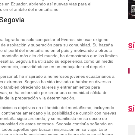
os en Ecuador, abriendo así nuevas vías para el
es en el ámbito del montañismo.
 Segovia
 ha logrado no solo conquistar el Everest sin usar oxígeno
S
lo de aspiración y superación para su comunidad. Su hazaña
el perfil del montañismo en el país y motivando a otros a
la montaña más alta del mundo, ha demostrado que los límites
esafiar. Segovia ha utilizado su experiencia como un medio
everancia, convirtiéndose en un embajador del deporte.
o personal; ha inspirado a numerosos jóvenes ecuatorianos a
es extremos. Segovia ha sido invitado a hablar en diversas
no también ofreciendo talleres y entrenamientos para
tivas, se ha esforzado por crear una comunidad sólida de
a de la preparación y la determinación.
S
mbiciosos objetivos en el ámbito del montañismo, incluyendo
l continente americano y la posibilidad de cumplir con nuevas
 montaña sigue ardiendo, y se manifiesta en su deseo de
estuosidad de estos entornos. Segovia continúa soñando en
 todos aquellos que buscan inspiración en su viaje. Este
ar a otros lo posiciona como una figura clave en el futuro