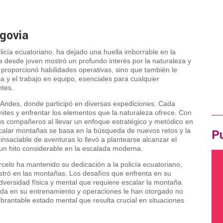
egovia
icía ecuatoriano, ha dejado una huella imborrable en la
Pró
 desde joven mostró un profundo interés por la naturaleza y
 proporcionó habilidades operativas, sino que también le
Ir
ia y el trabajo en equipo, esenciales para cualquier
OF
ntes.
 Andes, donde participó en diversas expediciones. Cada
ites y enfrentar los elementos que la naturaleza ofrece. Con
us compañeros al llevar un enfoque estratégico y metódico en
calar montañas se basa en la búsqueda de nuevos retos y la
Pu
nsaciable de aventuras lo llevó a plantearse alcanzar el
un hito considerable en la escalada moderna.
lo ha mantenido su dedicación a la policía ecuatoriano,
stró en las montañas. Los desafíos que enfrenta en su
 adversidad física y mental que requiere escalar la montaña
rjada en su entrenamiento y operaciones le han otorgado no
ebrantable estado mental que resulta crucial en situaciones