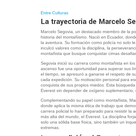
Entre Culturas
La trayectoria de Marcelo S
M
arcelo Segovia, un destacado miembro de la pol
historia del montañismo. Nació en Ecuador, donde
la aventura. Su formación como policía no solo le
inculcó valores como la disciplina, la perseveranc
montañista que busque conquistar cimas desafia
Segovia inició su carrera como montañista en los
ascenso fue una oportunidad para superar sus lím
el tiempo, se apresuró a ganarse el respeto de s
cada expedición. Su motivación personal para es
conquista de sus propios miedos. Esta búsqueda i
Everest sin depender de oxígeno suplementario, 
Complementando su papel como montañista, Marce
donde aplica la misma ética de trabajo que demo
carrera policial lo han preparado para resistir la
más alta del mundo, el Everest. La disciplina fo
solo una sólida base física, sino también un inqu
extremas.