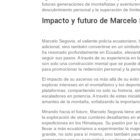
futuras generaciones de montañistas y aventurer
descubrimiento personal y la superación de límit
Impacto y futuro de Marcelo
Marcelo Segovia, el valiente policía ecuatoriano,
adicional, sino también convertirse en un símbo
ha resonado profundamente en Ecuador, elevando 
seguir sus pasos. A través de su experiencia en 
son solo una construcción mental que se puede d
para promocionar la redención personal y la pers
El impacto de su ascenso va más allá de su éxit
explorar intereses en el montañismo y los deport
plataformas, compartiendo no solo su historia, si
escaladores en potencia. A través de estas inicia
amantes de la montaña, enfatizando la importanci
Mirando hacia el futuro, Marcelo Segovia tiene a
la exploración de otras cumbres desafiantes en e
expediciones en los Himalayas. Su pasión por la
llevar a más ecuatorianos a experimentar la maj
grande, no solo para sí mismo, sino también para
compromiso con su comunidad y su deseo de motiv