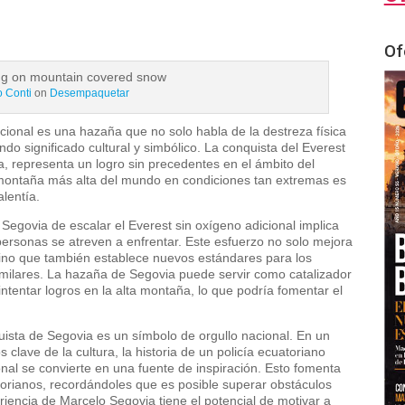
Of
o Conti
on
Desempaquetar
cional es una hazaña que no solo habla de la destreza física
ndo significado cultural y simbólico. La conquista del Everest
a, representa un logro sin precedentes en el ámbito del
 montaña más alta del mundo en condiciones tan extremas es
alentía.
 Segovia de escalar el Everest sin oxígeno adicional implica
ersonas se atreven a enfrentar. Este esfuerzo no solo mejora
ino que también establece nuevos estándares para los
milares. La hazaña de Segovia puede servir como catalizador
intentar logros en la alta montaña, lo que podría fomentar el
quista de Segovia es un símbolo de orgullo nacional. En un
clave de la cultura, la historia de un policía ecuatoriano
nal se convierte en una fuente de inspiración. Esto fomenta
torianos, recordándoles que es posible superar obstáculos
eriencia de Marcelo Segovia tiene el potencial de motivar a