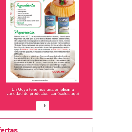
En Goya tenemos una amplísima
variedad de productos, conócelos aquí
Ir
fertas