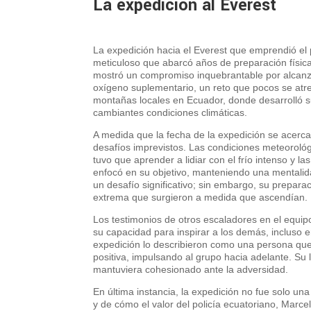
La expedición al Everest
La expedición hacia el Everest que emprendió el
meticuloso que abarcó años de preparación física
mostró un compromiso inquebrantable por alcanza
oxígeno suplementario, un reto que pocos se atre
montañas locales en Ecuador, donde desarrolló su 
cambiantes condiciones climáticas.
A medida que la fecha de la expedición se acerc
desafíos imprevistos. Las condiciones meteorológ
tuvo que aprender a lidiar con el frío intenso y l
enfocó en su objetivo, manteniendo una mentalida
un desafío significativo; sin embargo, su preparaci
extrema que surgieron a medida que ascendían.
Los testimonios de otros escaladores en el equi
su capacidad para inspirar a los demás, incluso
expedición lo describieron como una persona que
positiva, impulsando al grupo hacia adelante. Su 
mantuviera cohesionado ante la adversidad.
En última instancia, la expedición no fue solo un
y de cómo el valor del policía ecuatoriano, Marce