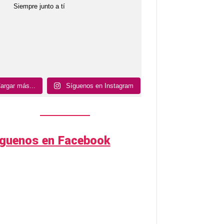
Siempre junto a tí
argar más...
Síguenos en Instagram
íguenos en Facebook