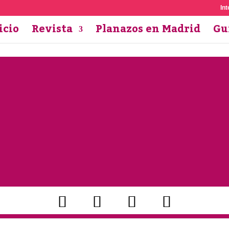
Int
icio
Revista
Planazos en Madrid
Gu