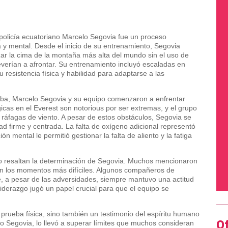
 policía ecuatoriano Marcelo Segovia fue un proceso
 y mental. Desde el inicio de su entrenamiento, Segovia
r la cima de la montaña más alta del mundo sin el uso de
verían a afrontar. Su entrenamiento incluyó escaladas en
resistencia física y habilidad para adaptarse a las
aba, Marcelo Segovia y su equipo comenzaron a enfrentar
icas en el Everest son notorious por ser extremas, y el grupo
as ráfagas de viento. A pesar de estos obstáculos, Segovia se
d firme y centrada. La falta de oxígeno adicional representó
ón mental le permitió gestionar la falta de aliento y la fatiga
po resaltan la determinación de Segovia. Muchos mencionaron
 en los momentos más difíciles. Algunos compañeros de
, a pesar de las adversidades, siempre mantuvo una actitud
liderazgo jugó un papel crucial para que el equipo se
a prueba física, sino también un testimonio del espíritu humano
O
lo Segovia, lo llevó a superar límites que muchos consideran